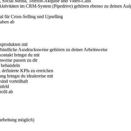
 Social Media, Telefon-Akquise und Video-Calls
 Aktivitäten im CRM-System (Pipedrive) gehören ebenso zu deinen Au
al für Cross-Selling und Upselling
aben ab
gsprodukten mit
rbindliche Ausdrucksweise gehören zu deiner Arbeitsweise
ontakt bringst du mit
tsweise passen zu dir
u behandeln
, definierte KPIs zu erreichen
ng bringst du idealereise mit
ind vorteilhaft
mfeld
ofil ab
arbeitung möglich)