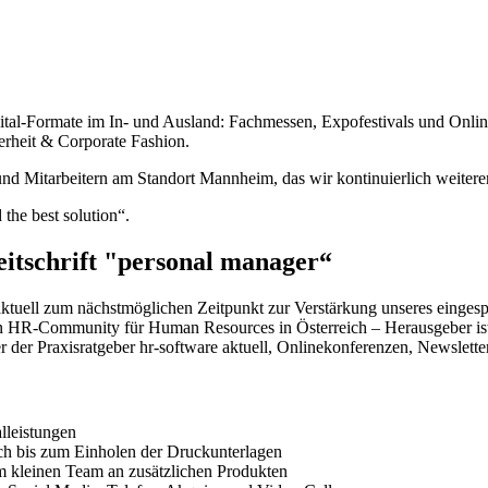
 Digital-Formate im In- und Ausland: Fachmessen, Expofestivals und O
erheit & Corporate Fashion.
 und Mitarbeitern am Standort Mannheim, das wir kontinuierlich weitere
the best solution“.
eitschrift "personal manager“
aktuell zum nächstmöglichen Zeitpunkt zur Verstärkung unseres eingesp
ksten HR-Community für Human Resources in Österreich – Herausgeber i
ter der Praxisratgeber hr-software aktuell, Onlinekonferenzen, Newslet
lleistungen
ch bis zum Einholen der Druckunterlagen
em kleinen Team an zusätzlichen Produkten