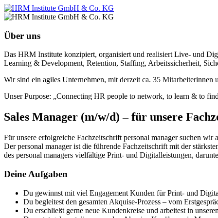
Über uns
Das HRM Institute konzipiert, organisiert und realisiert Live- und
Learning & Development, Retention, Staffing, Arbeitssicherheit, Sich
Wir sind ein agiles Unternehmen, mit derzeit ca. 35 Mitarbeiterinnen
Unser Purpose: „Connecting HR people to network, to learn & to find 
Sales Manager (m/w/d) – für unsere Fachz
Für unsere erfolgreiche Fachzeitschrift personal manager suchen wir 
Der personal manager ist die führende Fachzeitschrift mit der stär
des personal managers vielfältige Print- und Digitalleistungen, darun
Deine Aufgaben
Du gewinnst mit viel Engagement Kunden für Print- und Digita
Du begleitest den gesamten Akquise-Prozess – vom Erstgesprä
Du erschließt gerne neue Kundenkreise und arbeitest in unser