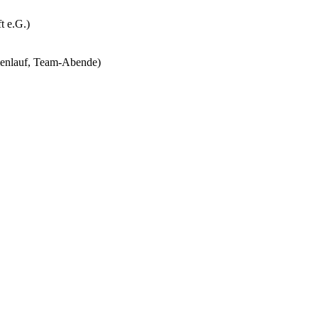
t e.G.)
menlauf, Team-Abende)