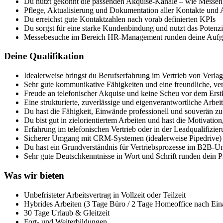
Du nutzt gekonnt die passenden Akquise-Kanäle – wie Messen,
Pflege, Aktualisierung und Dokumentation aller Kontakte und
Du erreichst gute Kontaktzahlen nach vorab definierten KPIs
Du sorgst für eine starke Kundenbindung und nutzt das Potenzi
Messebesuche im Bereich HR-Management runden deine Aufg
Deine Qualifikation
Idealerweise bringst du Berufserfahrung im Vertrieb von Verla
Sehr gute kommunikative Fähigkeiten und eine freundliche, ve
Freude an telefonischer Akquise und keine Scheu vor dem Erstk
Eine strukturierte, zuverlässige und eigenverantwortliche Arbei
Du hast die Fähigkeit, Einwände professionell und souverän z
Du bist gut in zielorientiertem Arbeiten und hast die Motivation
Erfahrung im telefonischen Vertrieb oder in der Leadqualifizieru
Sicherer Umgang mit CRM-Systemen (idealerweise Pipedrive) s
Du hast ein Grundverständnis für Vertriebsprozesse im B2B-U
Sehr gute Deutschkenntnisse in Wort und Schrift runden dein Pr
Was wir bieten
Unbefristeter Arbeitsvertrag in Vollzeit oder Teilzeit
Hybrides Arbeiten (3 Tage Büro / 2 Tage Homeoffice nach Ein
30 Tage Urlaub & Gleitzeit
Fort- und Weiterbildungen